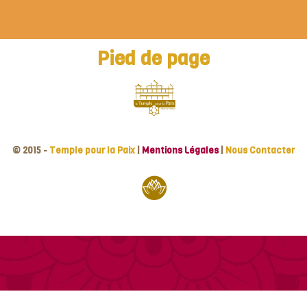
Pied de page
© 2015 -
Temple pour la Paix
|
Mentions Légales
|
Nous Contacter