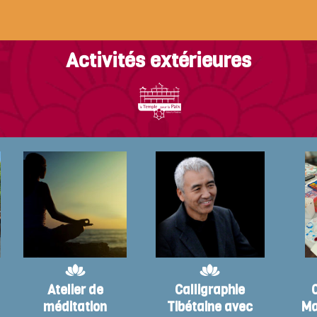
Activités extérieures
s
Atelier de
Calligraphie
méditation
Tibétaine avec
Ma