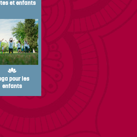
tes et enfants
oga pour les
enfants