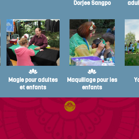
Dorjee Sangpo
adul
Magie pour adultes
Maquillage pour les
Y
et enfants
enfants