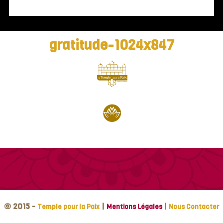
gratitude-1024x847
© 2015 -
|
|
Temple pour la Paix
Mentions Légales
Nous Contacter