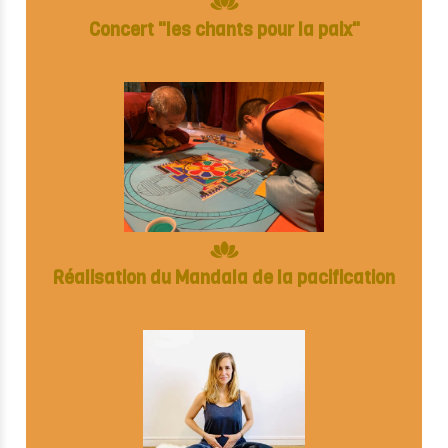
Concert "les chants pour la paix"
Réalisation du Mandala de la pacification