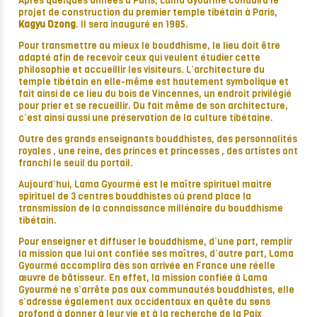
Après quelques années à Paris, Lama Gyourmé conduira le
projet de construction du premier temple tibétain à Paris,
Kagyu Dzong
. Il sera inauguré en 1985.
Pour transmettre au mieux le bouddhisme, le lieu doit être
adapté afin de recevoir ceux qui veulent étudier cette
philosophie et accueillir les visiteurs. L’architecture du
temple tibétain en elle-même est hautement symbolique et
fait ainsi de ce lieu du bois de Vincennes, un endroit privilégié
pour prier et se recueillir. Du fait même de son architecture,
c’est ainsi aussi une préservation de la culture tibétaine.
Outre des grands enseignants bouddhistes, des personnalités
royales , une reine, des princes et princesses , des artistes ont
franchi le seuil du portail.
Aujourd’hui, Lama Gyourmé est le maître spirituel maitre
spirituel de 3 centres bouddhistes où prend place la
transmission de la connaissance millénaire du bouddhisme
tibétain.
Pour enseigner et diffuser le bouddhisme, d’une part, remplir
la mission que lui ont confiée ses maîtres, d’autre part, Lama
Gyourmé accomplira dès son arrivée en France une réelle
œuvre de bâtisseur. En effet, la mission confiée à Lama
Gyourmé ne s’arrête pas aux communautés bouddhistes, elle
s’adresse également aux occidentaux en quête du sens
profond à donner à leur vie et à la recherche de la Paix