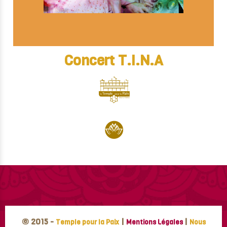
Concert T.I.N.A
© 2015 -
|
|
Temple pour la Paix
Mentions Légales
Nous