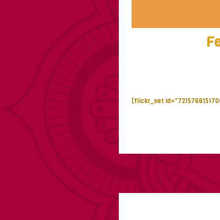
Fe
[flickr_set id="72157661517