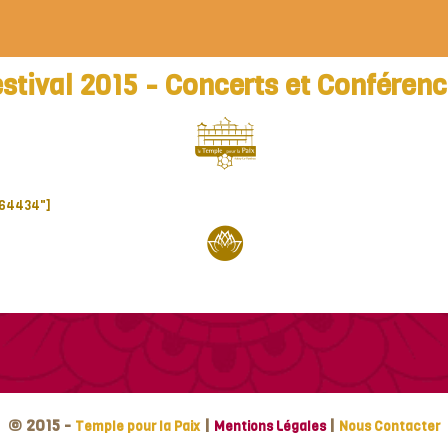
stival 2015 - Concerts et Conféren
064434"]
© 2015 -
|
|
Temple pour la Paix
Mentions Légales
Nous Contacter