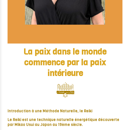
La paix dans le monde
commence par la paix
intérieure
Introduction à une Méthode Naturelle, le Reiki
Le Reiki est une technique naturelle énergétique découverte
par Mikao Usui au Japon au 19ème siècle.