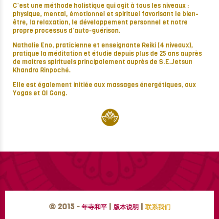
C’est une méthode holistique qui agit à tous les niveaux :
physique, mental, émotionnel et spirituel favorisant le bien-
être, la relaxation, le développement personnel et notre
propre processus d’auto-guérison.
Nathalie Eno, praticienne et enseignante Reiki (4 niveaux),
pratique la méditation et étudie depuis plus de 25 ans auprès
de maitres spirituels principalement auprès de S.E.Jetsun
Khandro Rinpoché.
Elle est également initiée aux massages énergétiques, aux
Yogas et QI Gong.
© 2015 -
|
|
年寺和平
版本说明
联系我们