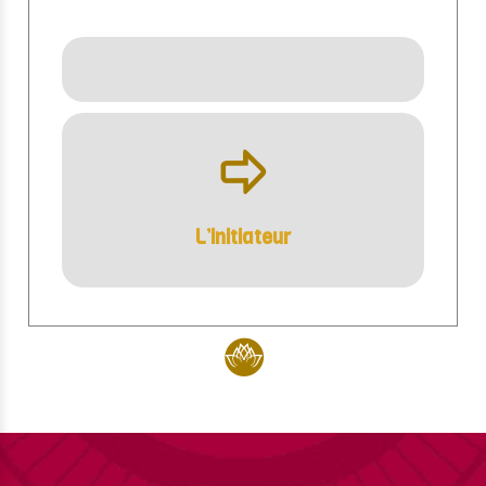
ÿ
L’initiateur