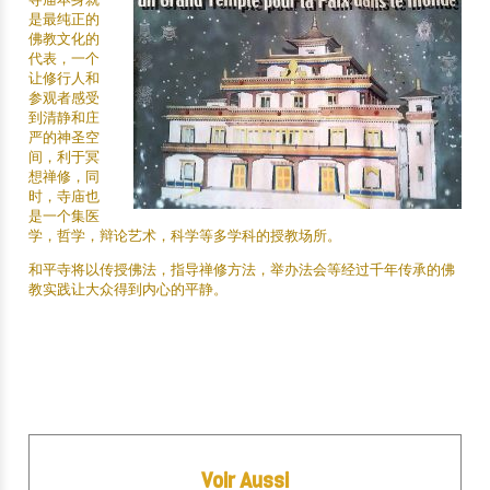
是最纯正的
佛教文化的
代表，一个
让修行人和
参观者感受
到清静和庄
严的神圣空
间，利于冥
想禅修，同
时，寺庙也
是一个集医
学，哲学，辩论艺术，科学等多学科的授教场所。
和平寺将以传授佛法，指导禅修方法，举办法会等经过千年传承的佛
教实践让大众得到内心的平静。
.
Voir Aussi