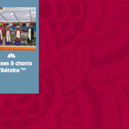
ses & chants
ibétains
*cn