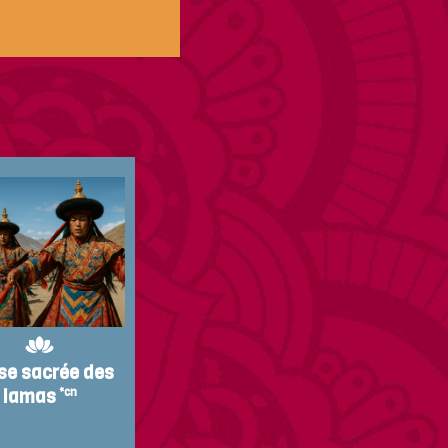
se sacrée des
lamas
*cn