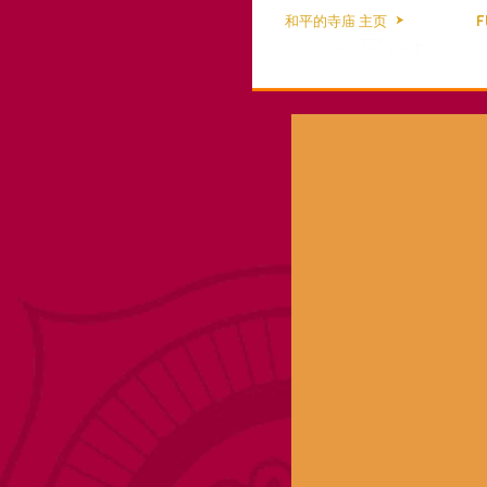
和平的寺庙 主页
F