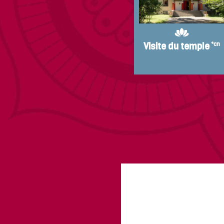
Visite du temple
*cn