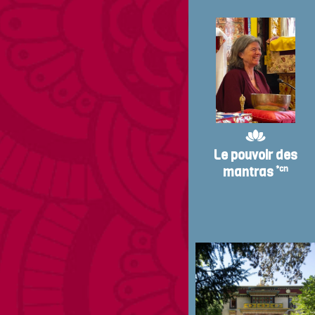
Le pouvoir des
mantras
*cn