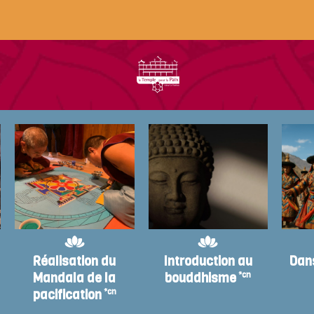
Réalisation du
Introduction au
Dan
Mandala de la
bouddhisme
*cn
pacification
*cn