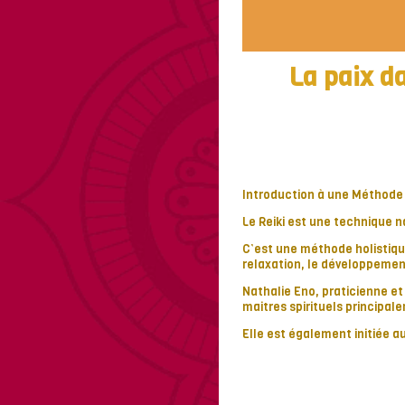
La paix d
Introduction à une Méthode N
Le Reiki est une technique 
C’est une méthode holistique 
relaxation, le développemen
Nathalie Eno, praticienne et
maitres spirituels principa
Elle est également initiée 