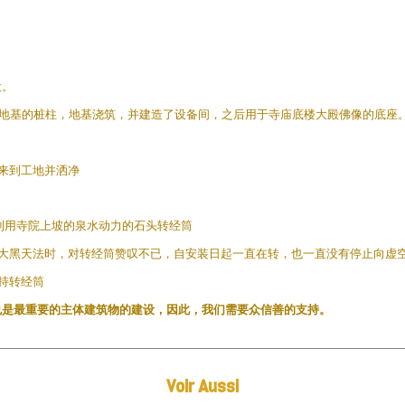
设。
月，加固地基的桩柱，地基浇筑，并建造了设备间，之后用于寺庙底楼大殿佛像的底座
切来到工地并洒净
个利用寺院上坡的泉水动力的石头转经筒
教授大黑天法时，对转经筒赞叹不已，自安装日起一直在转，也一直没有停止向虚
加持转经筒
也是最重要的主体建筑物的建设，因此，我们需要众信善的支持。
Voir Aussi