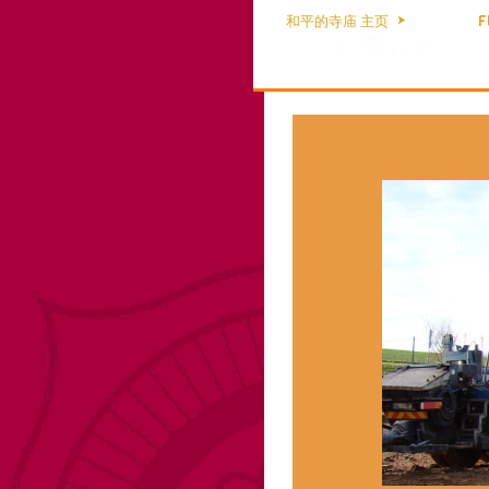
和平的寺庙 主页
F