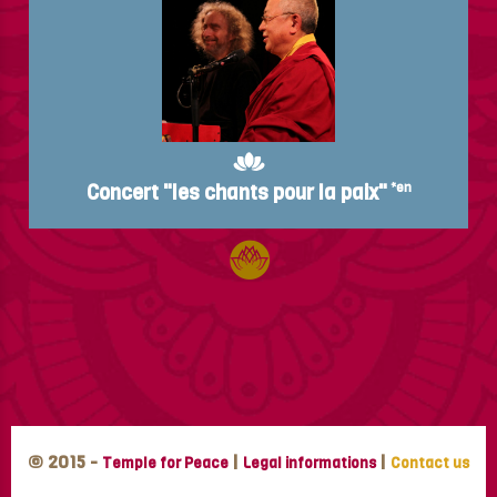
Concert "les chants pour la paix"
*en
© 2015 -
|
|
Temple for Peace
Legal informations
Contact us