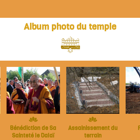
Album photo du temple
Bénédiction de Sa
Assainissement du
Sainteté le Dalaï
terrain