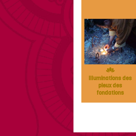
Illuminations des
pieux des
fondations