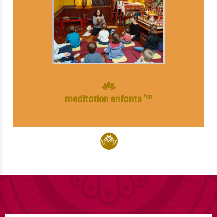
meditation enfants
*cn