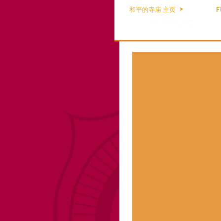
和平的寺庙 主页
F