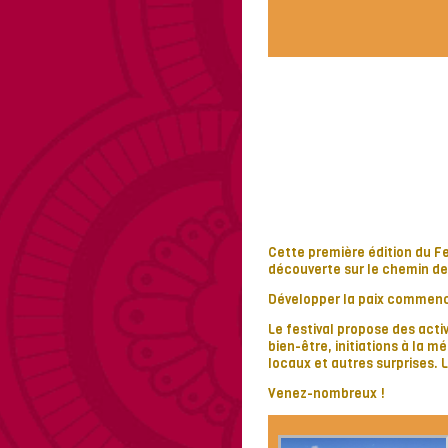
Cette première édition du F
découverte sur le chemin de 
Développer la paix commence
Le festival propose des acti
bien-être, initiations à la 
locaux et autres surprises. L
Venez-nombreux !