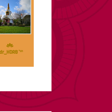
dr_HDRB
*cn