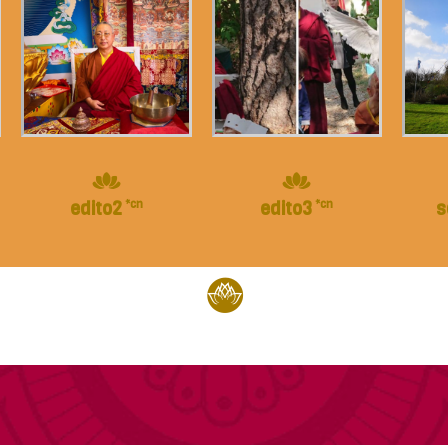
edito2
*cn
edito3
*cn
s