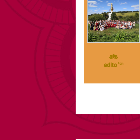
edito
*cn