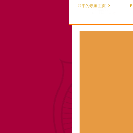
和平的寺庙 主页
F