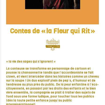
Contes de « la Fleur qui Rit »
« la vie des sages qui s’ignorent »
La conteuse se transforme en personnage de cartoon et
pousse la chansonnette
tandis que l’accordéoniste se fait
clown, et vient intercéder dans les histoires comme un cheveu
sur la soupe !
Un duo explosif plein de pep’s, d’humour et de
tendresse au plus près du public.
De la peur enfantine à l’éco
-
citoyenneté, en passant par les droits des enfants et le
bien
vivre ensemble, la compagnie se plait à traiter des sujets de
fond sous une
forme ludique, pour toucher tous les publics
(dès la toute petite enfance jusqu’au
public
intergénérationnel).