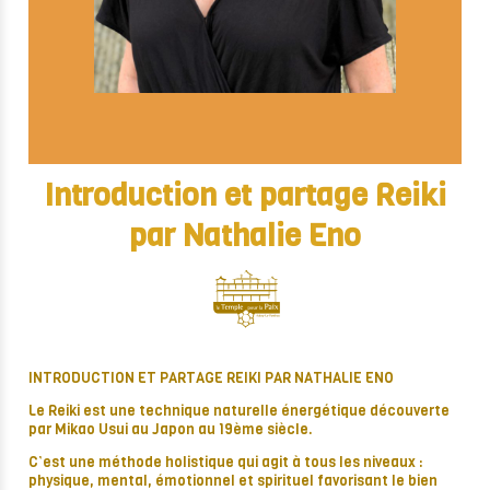
Introduction et partage Reiki
par Nathalie Eno
INTRODUCTION ET PARTAGE REIKI PAR NATHALIE ENO
Le Reiki est une technique naturelle énergétique découverte
par Mikao Usui au Japon au 19ème siècle.
C’est une méthode holistique qui agit à tous les niveaux :
physique, mental, émotionnel et spirituel favorisant le bien