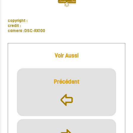
copyright :
credit :
camera :DSC-RX100
Voir Aussi
Précédent
þ