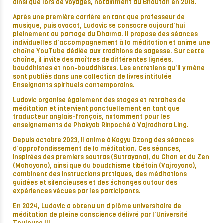
ainsi que lors de voyages, notamment au Bhoutan en 2018.
Après une première carrière en tant que professeur de
musique, puis avocat, Ludovic se consacre aujourd’hui
pleinement au partage du Dharma. Il propose des séances
individuelles d’accompagnement à la méditation et anime une
chaîne YouTube dédiée aux traditions de sagesse. Sur cette
chaîne, il invite des maîtres de différentes lignées,
bouddhistes et non-bouddhistes. Les entretiens qu’il y mène
sont publiés dans une collection de livres intitulée
Enseignants spirituels contemporains.
Ludovic organise également des stages et retraites de
méditation et intervient ponctuellement en tant que
traducteur anglais-français, notamment pour les
enseignements de Phakyab Rinpoché à Vajradhara Ling.
Depuis octobre 2023, il anime à Kagyu Dzong des séances
d’approfondissement de la méditation. Ces séances,
inspirées des premiers soutras (Sutrayana), du Chan et du Zen
(Mahayana), ainsi que du bouddhisme tibétain (Vajrayana),
combinent des instructions pratiques, des méditations
guidées et silencieuses et des échanges autour des
expériences vécues par les participants.
En 2024, Ludovic a obtenu un diplôme universitaire de
méditation de pleine conscience délivré par l’Université
Toulouse III.