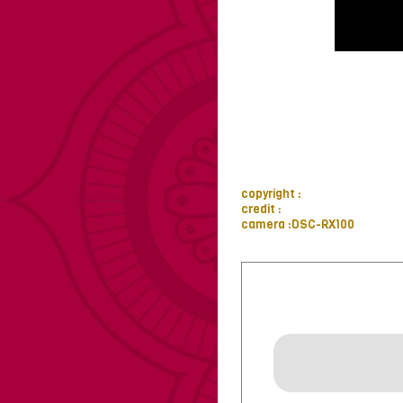
copyright :
credit :
camera :DSC-RX100