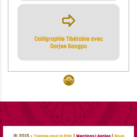
ÿ
Calligraphie Tibétaine avec
Dorjee Sangpo
© 2015 -
|
|
Temple pour la Paix
Mentions Légales
Nous