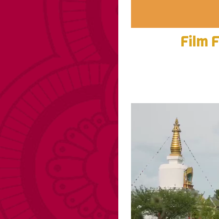
Film F
Lecteur
vidéo