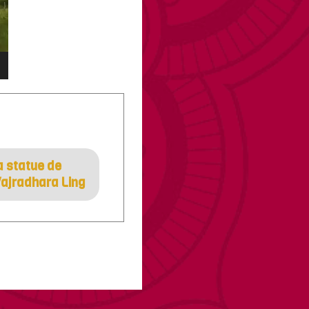
a statue de
Vajradhara Ling