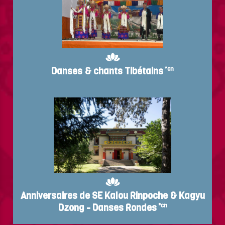
Danses & chants Tibétains
*cn
Anniversaires de SE Kalou Rinpoche & Kagyu
Dzong - Danses Rondes
*cn